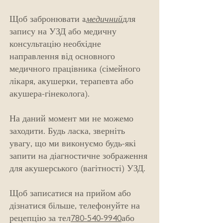
Щоб забронювати a
медичний
для
запису на УЗД або медичну
консультацію необхідне
направлення від основного
медичного працівника (сімейного
лікаря, акушерки, терапевта або
акушера-гінеколога).
На даний момент ми не можемо
заходити. Будь ласка, зверніть
увагу, що ми виконуємо будь-які
запити на діагностичне зображення
для акушерського (вагітності) УЗД.
Щоб записатися на прийом або
дізнатися більше, телефонуйте на
рецепцію за тел
780-540-9940
або