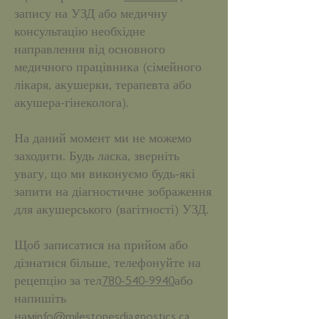
запису на УЗД або медичну
консультацію необхідне
направлення від основного
медичного працівника (сімейного
лікаря, акушерки, терапевта або
акушера-гінеколога).
На даний момент ми не можемо
заходити. Будь ласка, зверніть
увагу, що ми виконуємо будь-які
запити на діагностичне зображення
для акушерського (вагітності) УЗД.
Щоб записатися на прийом або
дізнатися більше, телефонуйте на
рецепцію за тел
780-540-9940
або
напишіть
нам
info@milestonesdiagnostics.ca