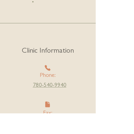
Clinic Information
Phone:
780-540-9940
Fax:
780-540-9939