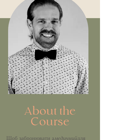
About the
Course
Щоб забронювати a
медичний
для