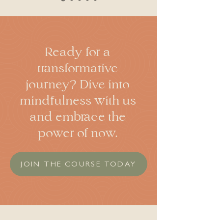
Ready for a
transformative
journey? Dive into
mindfulness with us
and embrace the
power of now.
JOIN THE COURSE TODAY