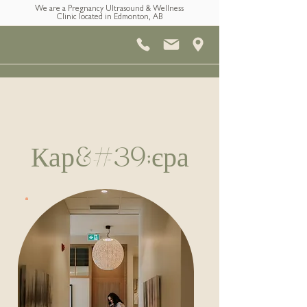
We are a Pregnancy Ultrasound & Wellness
Clinic located in Edmonton, AB
Кар&#39;єра