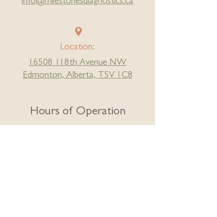
info@milestonesdiagnostics.ca
Location:
16508
1
18th Avenue NW
Edmonton, Alberta, T5V 1C8
Hours of Operation
Monday-Friday
Phone lines open
7:30am - 5:15pm
for
Medical / Wellness
appointment booking over phone
Variable hours for Massage,