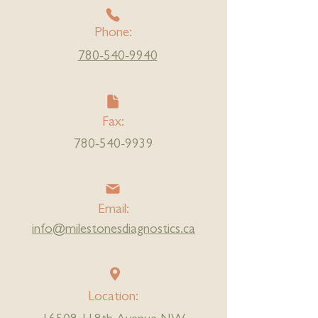
Phone:
780-540-9940
Fax:
780-540-9939
Email:
info@milestonesdiagnostics.ca
Location: