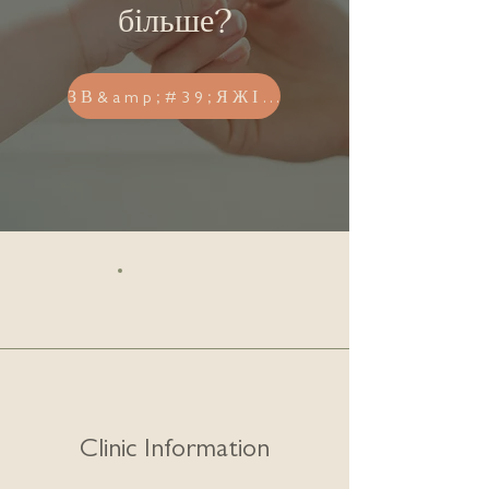
більше?
ЗВ&amp;#39;ЯЖІТЬСЯ З НАМИ
Clinic Information