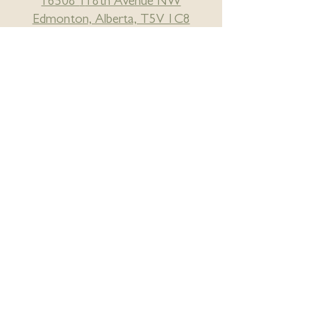
16508
1
18th Avenue NW
Edmonton, Alberta, T5V 1C8
Hours of Operation
Monday-Friday
Phone lines open
7:30am - 5:15pm
for
Medical / Wellness
appointment booking over phone
Variable hours for Massage,
Acupuncture and workshops/classes
Book online!
Download our pregnancy
requisition form