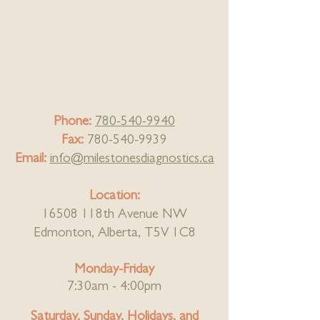
Book the right appointment:
Ultrasound Booking (phone)
Wellness Booking (online)
Phone:
780-540-9940
Fax:
780-540-9939
Email:
info@milestonesdiagnostics.ca
Location:
16508 118th Avenue NW
Edmonton, Alberta, T5V 1C8
Monday-Friday
7:30am - 4:00pm
Saturday, Sunday, Holidays,
and