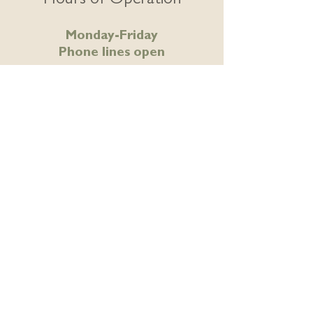
Hours of Operation
Monday-Friday
Phone lines open
7:30am - 5:15pm
for
Medical / Wellness
appointment booking over phone
Variable hours for Massage,
Acupuncture and workshops/classes
Book online!
Download our pregnancy
requisition form
Download our general
diagnostics requisition form