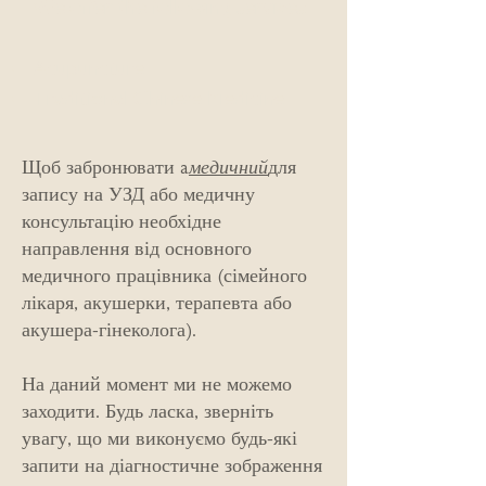
We offer the following services:
Acupuncture
Traditional Chinese Medicine
Щоб забронювати a
медичний
для
запису на УЗД або медичну
консультацію необхідне
направлення від основного
медичного працівника (сімейного
лікаря, акушерки, терапевта або
акушера-гінеколога).
На даний момент ми не можемо
заходити. Будь ласка, зверніть
увагу, що ми виконуємо будь-які
запити на діагностичне зображення