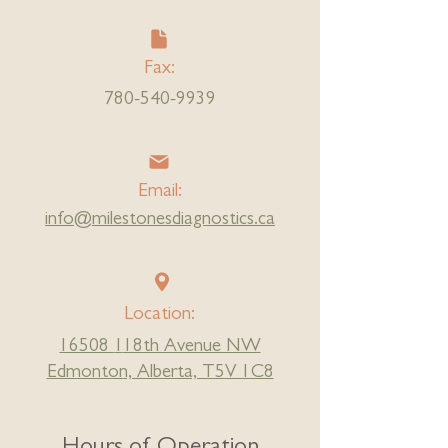
Fax:
780-540-9939
Email:
info@milestonesdiagnostics.ca
Location:
16508
1
18th Avenue NW
Edmonton, Alberta, T5V 1C8