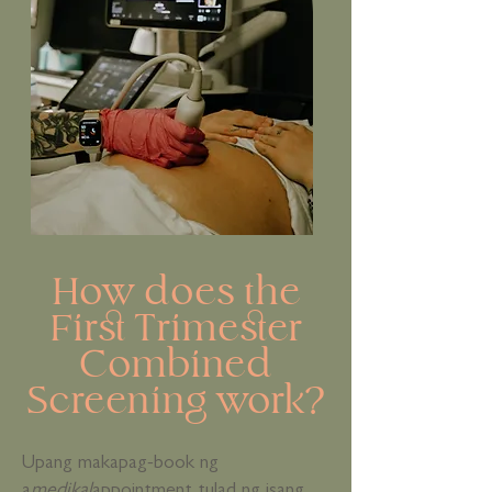
How does the
First Trimester
Combined
Screening work?
Upang makapag-book ng