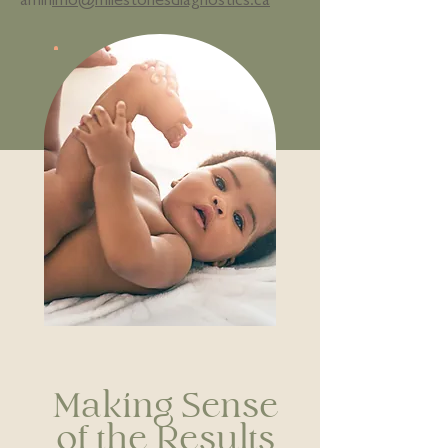
amin
info@milestonesdiagnostics.ca
Making Sense
of the Results