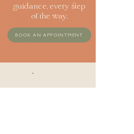
guidance, every step
of the way.
BOOK AN APPOINTMENT
Clinic Information