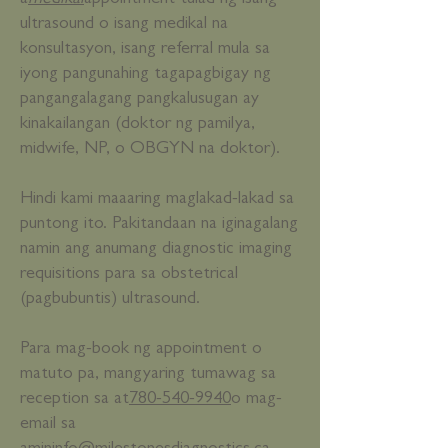
a
medikal
appointment tulad ng isang
ultrasound o isang medikal na
konsultasyon, isang referral mula sa
iyong pangunahing tagapagbigay ng
pangangalagang pangkalusugan ay
kinakailangan (doktor ng pamilya,
midwife, NP, o OBGYN na doktor).
Hindi kami maaaring maglakad-lakad sa
puntong ito. Pakitandaan na iginagalang
namin ang anumang diagnostic imaging
requisitions para sa obstetrical
(pagbubuntis) ultrasound.
Para mag-book ng appointment o
matuto pa, mangyaring tumawag sa
reception sa at
780-540-9940
o mag-
email sa