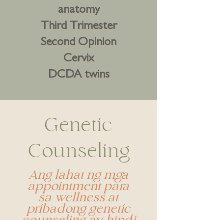
anatomy
Third Trimester
Second Opinion
Cervix
DCDA twins
Genetic
Counseling
Ang lahat ng mga
appointment para
sa wellness at
pribadong genetic