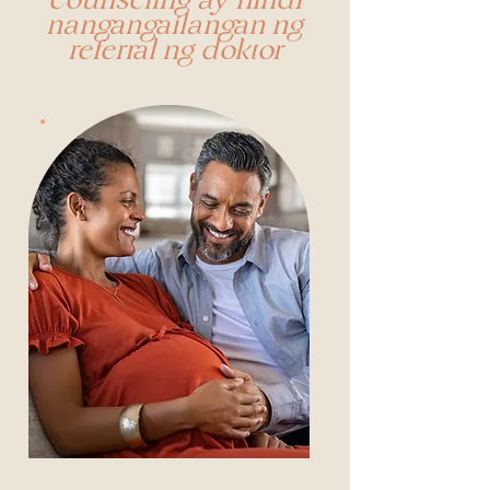
counseling ay hindi
nangangailangan ng
referral ng doktor