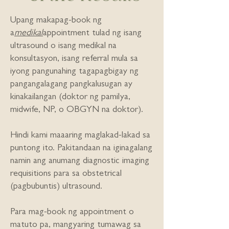
Upang makapag-book ng
a
medikal
appointment tulad ng isang
ultrasound o isang medikal na
konsultasyon, isang referral mula sa
iyong pangunahing tagapagbigay ng
pangangalagang pangkalusugan ay
kinakailangan (doktor ng pamilya,
midwife, NP, o OBGYN na doktor).
Hindi kami maaaring maglakad-lakad sa
puntong ito. Pakitandaan na iginagalang
namin ang anumang diagnostic imaging
requisitions para sa obstetrical
(pagbubuntis) ultrasound.
Para mag-book ng appointment o
matuto pa, mangyaring tumawag sa