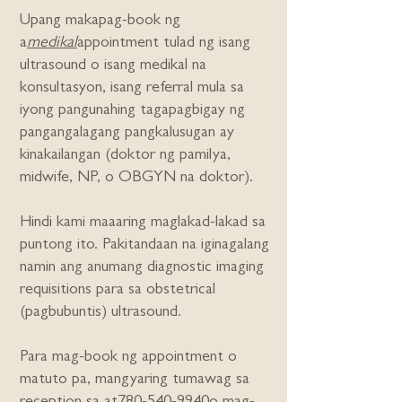
Upang makapag-book ng
a
medikal
appointment tulad ng isang
ultrasound o isang medikal na
konsultasyon, isang referral mula sa
iyong pangunahing tagapagbigay ng
pangangalagang pangkalusugan ay
kinakailangan (doktor ng pamilya,
midwife, NP, o OBGYN na doktor).
Hindi kami maaaring maglakad-lakad sa
puntong ito. Pakitandaan na iginagalang
namin ang anumang diagnostic imaging
requisitions para sa obstetrical
(pagbubuntis) ultrasound.
Para mag-book ng appointment o
matuto pa, mangyaring tumawag sa