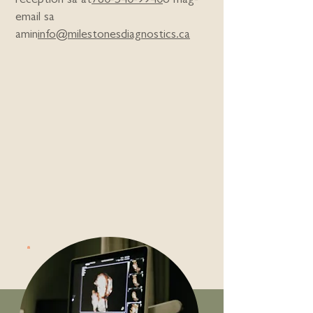
reception sa at
780-540-9940
o mag-
email sa
amin
info@milestonesdiagnostics.ca