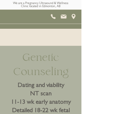
We are a Pregnancy Ultrasound & Wellness
Clinic located in Edmonton, AB
Genetic
Counseling
Dating and viability
NT scan
11-13 wk early anatomy
Detailed 18-22 wk fetal