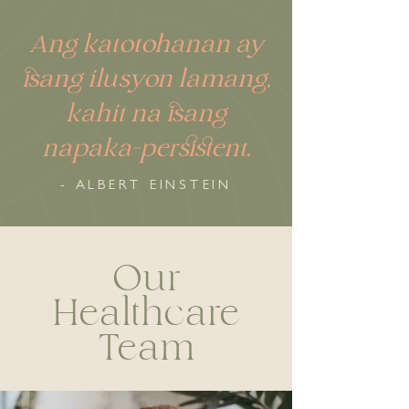
Ang katotohanan ay
isang ilusyon lamang,
kahit na isang
napaka-persistent.
- ALBERT EINSTEIN
Our
Healthcare
Team