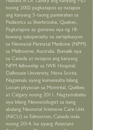
Nakuha ni Dr. Landry ang kanyang MD
noong 2002 pagkatapos ay natapos
ang kanyang 5-taong paninirahan sa
Pediatrics sa Sherbrooke, Quebec.
Pagkatapos ay gumawa siya ng 18-
buwang subspecialty na sertipikasyon
sa Neonatal-Perinatal Medicine (NPM)
sa Melbourne, Australia. Bumalik siya
sa Canada at natapos ang kanyang
NPM fellowship sa IWK Hospital,
Dalhousie University, Nova Scotia.
Nagsimula siyang kumunsulta bilang
Locum physician sa Montréal, Québec
at Calgary noong 2011. Nagtatrabaho
siya bilang Neonatologist sa isang
abalang Neonatal Intensive Care Unit
(NICU) sa Edmonton, Canada mula
noong 2014. Isa siyang Assistant