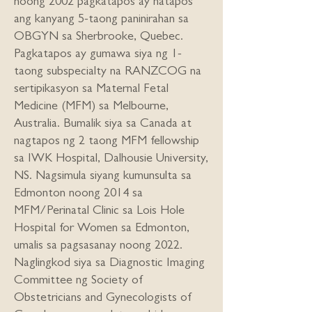
noong 2002 pagkatapos ay natapos
ang kanyang 5-taong paninirahan sa
OBGYN sa Sherbrooke, Quebec.
Pagkatapos ay gumawa siya ng 1-
taong subspecialty na RANZCOG na
sertipikasyon sa Maternal Fetal
Medicine (MFM) sa Melbourne,
Australia. Bumalik siya sa Canada at
nagtapos ng 2 taong MFM fellowship
sa IWK Hospital, Dalhousie University,
NS. Nagsimula siyang kumunsulta sa
Edmonton noong 2014 sa
MFM/Perinatal Clinic sa Lois Hole
Hospital for Women sa Edmonton,
umalis sa pagsasanay noong 2022.
Naglingkod siya sa Diagnostic Imaging
Committee ng Society of
Obstetricians and Gynecologists of