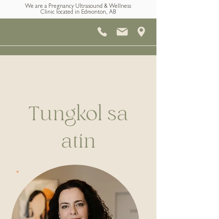
We are a Pregnancy Ultrasound & Wellness
Clinic located in Edmonton, AB
Tungkol sa
atin