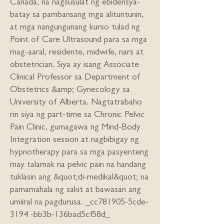
Canada, na nagsusulat ng ebidensya-
batay sa pambansang mga alituntunin,
at mga nangungunang kurso tulad ng
Point of Care Ultrasound para sa mga
mag-aaral, residente, midwife, nars at
obstetrician. Siya ay isang Associate
Clinical Professor sa Department of
Obstetrics &amp; Gynecology sa
University of Alberta. Nagtatrabaho
rin siya ng part-time sa Chronic Pelvic
Pain Clinic, gumagawa ng Mind-Body
Integration session at nagbibigay ng
hypnotherapy para sa mga pasyenteng
may talamak na pelvic pain na handang
tuklasin ang &quot;di-medikal&quot; na
pamamahala ng sakit at bawasan ang
umiiral na pagdurusa. _cc781905-5cde-
3194 -bb3b-136bad5cf58d_