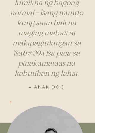
lumikha ng bagong
normal – isang mundo
kung saan bait na
maging mabait at
makipagtulungan sa
isa&#39;t isa para sa
pinakamataas na
kabutihan ng lahat.
– ANAK DOC