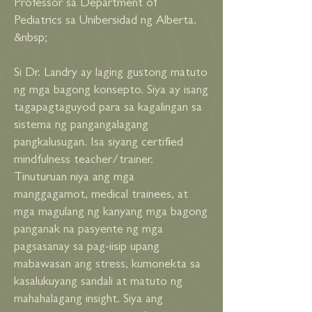
Professor sa Department of
Pediatrics sa Unibersidad ng Alberta.
&nbsp;
Si Dr. Landry ay laging gustong matuto
ng mga bagong konsepto. Siya ay isang
tagapagtaguyod para sa kagalingan sa
sistema ng pangangalagang
pangkalusugan. Isa siyang certified
mindfulness teacher/trainer.
Tinuturuan niya ang mga
manggagamot, medical trainees, at
mga magulang ng kanyang mga bagong
panganak na pasyente ng mga
pagsasanay sa pag-iisip upang
mabawasan ang stress, kumonekta sa
kasalukuyang sandali at matuto ng
mahahalagang insight. Siya ang