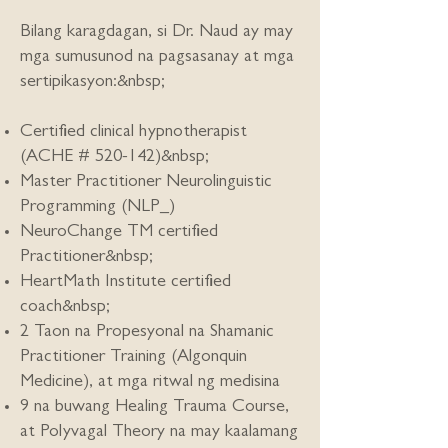
Bilang karagdagan, si Dr. Naud ay may
mga sumusunod na pagsasanay at mga
sertipikasyon:&nbsp;
Certified clinical hypnotherapist
(ACHE # 520-142)&nbsp;
Master Practitioner Neurolinguistic
Programming (NLP_)
NeuroChange TM certified
Practitioner&nbsp;
HeartMath Institute certified
coach&nbsp;
2 Taon na Propesyonal na Shamanic
Practitioner Training (Algonquin
Medicine), at mga ritwal ng medisina
9 na buwang Healing Trauma Course,
at Polyvagal Theory na may kaalamang