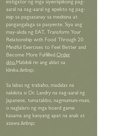
instigator ng mga siyentipikong pag-
aaral na nag-aaral ng epekto ng pag-
iisip sa pagsasanay sa medisina at
pangangalaga sa pasyente. Siya ang
may-akda ng EAT, Transform Your
Relationship with Food Through 20
Mindful Exercises to Feel Better and
Become More Fulfilled.
Order
dito.
Mabibili rin ang aklat sa
klinika.&nbsp;
Sa labas ng trabaho, madalas na
nakikita si Dr. Landry na nag-aaral ng
Japanese, tumatakbo, nagmumuni-muni,
o naglalaro ng mga board game
kasama ang kanyang apat na anak at
asawa.&nbsp;