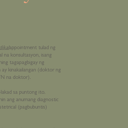
ikal
appointment tulad ng
al na konsultasyon, isang
ahing tagapagbigay ng
ay kinakailangan (doktor ng
YN na doktor).
lakad sa puntong ito.
min ang anumang diagnostic
stetrical (pagbubuntis)