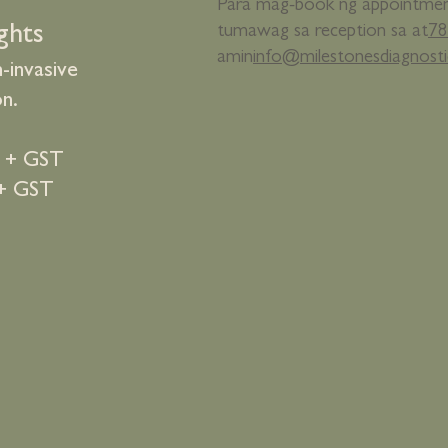
Para mag-book ng appointmen
ghts
tumawag sa reception sa at
78
amin
info@milestonesdiagnosti
-invasive
n.
0 + GST
 + GST