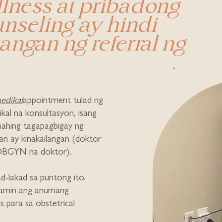
llness at pribadong
unseling ay hindi
ngan ng referral ng
edikal
appointment tulad ng
ikal na konsultasyon, isang
nahing tagapagbigay ng
n ay kinakailangan (doktor
 OBGYN na doktor).
d-lakad sa puntong ito.
 namin ang anumang
s para sa obstetrical