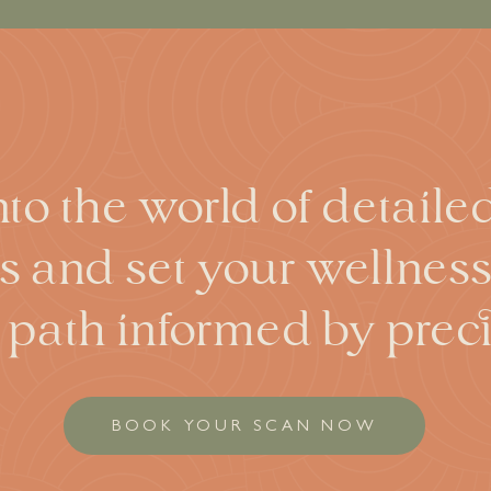
nto the world of detail
s and set your wellnes
 path informed by preci
BOOK YOUR SCAN NOW