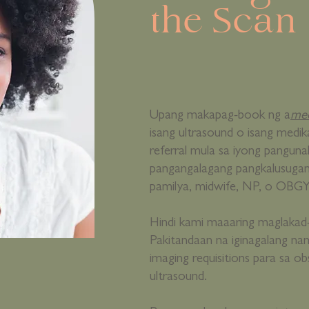
the Scan
Upang makapag-book ng a
med
isang ultrasound o isang medik
referral mula sa iyong pangun
pangangalagang pangkalusugan 
pamilya, midwife, NP, o OBG
Hindi kami maaaring maglakad-
Pakitandaan na iginagalang na
imaging requisitions para sa ob
ultrasound.