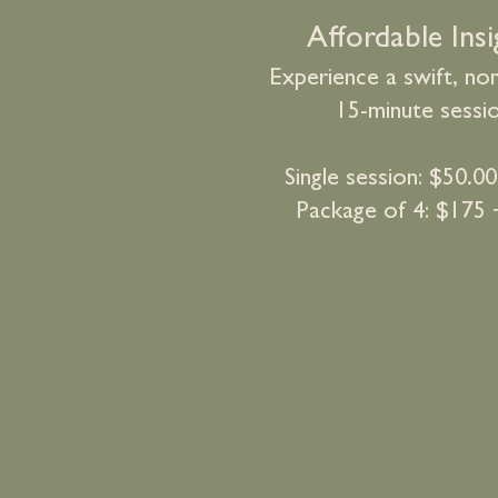
Affordable Insi
Experience a swift, n
on
15-minute sessio
Single session: $50.0
Package of 4: $175