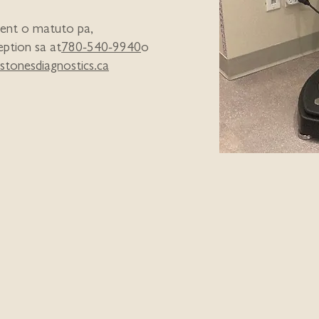
ent o matuto pa,
ption sa at
780-540-9940
o
stonesdiagnostics.ca