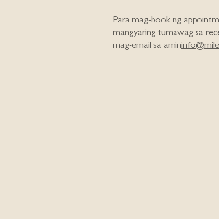
Para mag-book ng appointm
mangyaring tumawag sa rece
mag-email sa amin
info@mile