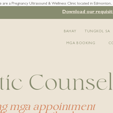
 are a Pregnancy Ultrasound & Wellness Clinic located in Edmonton,
Download our requisit
BAHAY
TUNGKOL SA
MGA BOOKING
C
tic Counsel
ng mga appointment