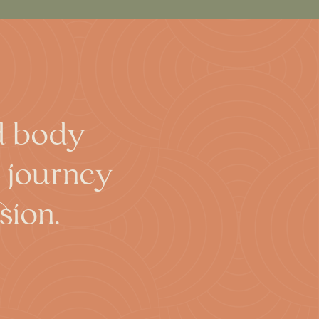
ed body
s journey
sion.