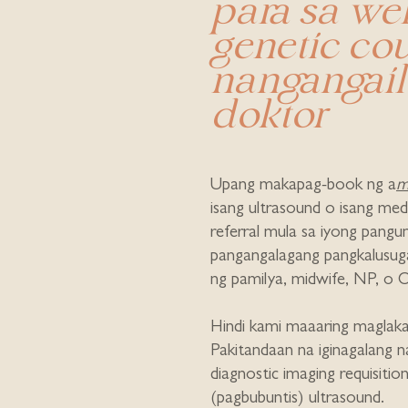
para sa we
genetic co
nangangaila
doktor
Upang makapag-book ng a
m
isang ultrasound o isang med
referral mula sa iyong pangu
pangangalagang pangkalusuga
ng pamilya, midwife, NP, o
Hindi kami maaaring maglaka
Pakitandaan na iginagalang
diagnostic imaging requisition
(pagbubuntis) ultrasound.