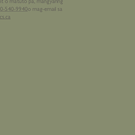
t o matuto pa, mangyaring
0-540-9940
o mag-email sa
cs.ca