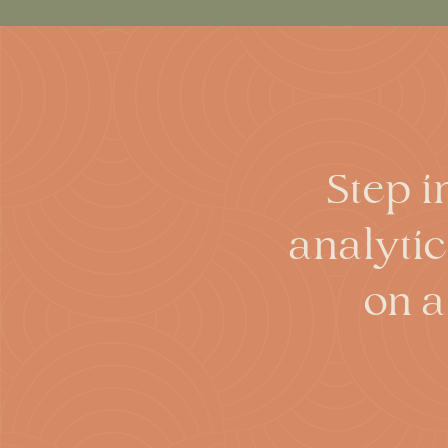
Step i
analytic
on a