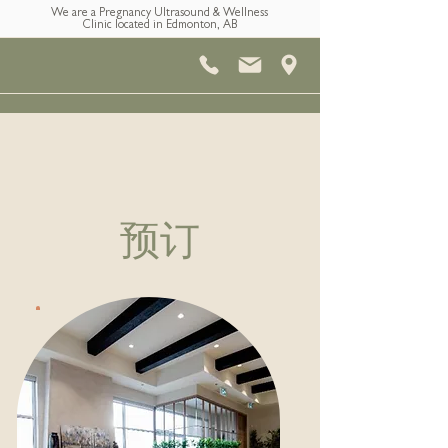
We are a Pregnancy Ultrasound & Wellness
Clinic located in Edmonton, AB
预订