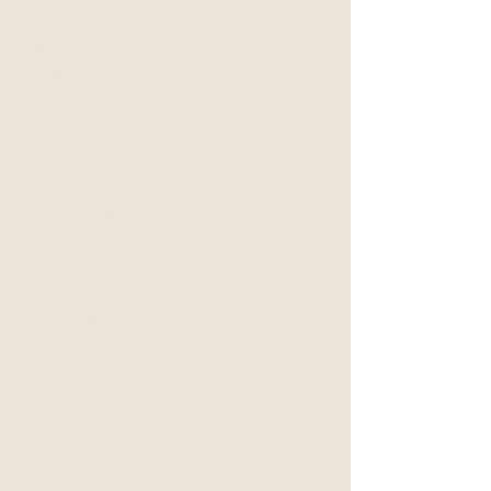
Milestones Diagnostics &amp;
Wellness 是一家全新的医疗和健康
诊所，位于艾伯塔省埃德蒙顿西北
部，交通便利，紧邻 Yellowhead 高
速公路和 170 街。 2023 年初开
业，我们的重点是女性健康。我们
提供无障碍通道和充足的免费停车
位。
我们精心设计的室内设计为客户和
员工创造了一个康复空间，我们打
造了一个类似水疗中心的诊所，配
有舒缓的音乐、最先进的技术、低
VOC/绿色认证家具、增强的通风
以提高空气质量，以及欢迎空间你
来参观！