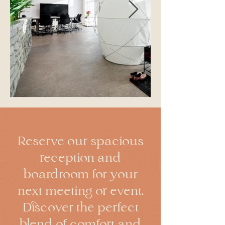
Reserve our spacious
reception and
boardroom for your
next meeting or event.
Discover the perfect
blend of comfort and