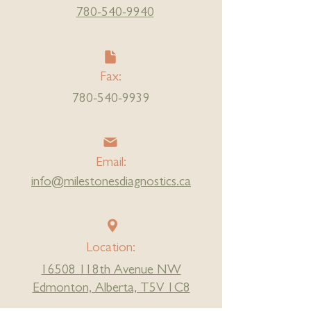
780-540-9940
Fax:
780-540-9939
Email:
info@milestonesdiagnostics.ca
Location:
16508
1
18th Avenue NW
Edmonton, Alberta, T5V 1C8