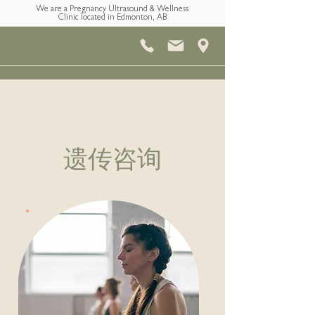
We are a Pregnancy Ultrasound & Wellness
Clinic located in Edmonton, AB
遗传咨询