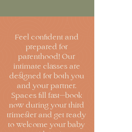
Feel confident and
prepared for
parenthood! Our
intimate classes are
designed for both you
and your partner.
Spaces fill fast—book
now during your third
trimester and get ready
to welcome your baby