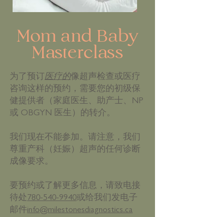
Mom and Baby
Masterclass
为了预订
医疗的
像超声检查或医疗
咨询这样的预约，需要您的初级保
健提供者（家庭医生、助产士、NP
或 OBGYN 医生）的转介。
我们现在不能参加。请注意，我们
尊重产科（妊娠）超声的任何诊断
成像要求。
要预约或了解更多信息，请致电接
待处
780-540-9940
或给我们发电子
邮件
info@milestonesdiagnostics.ca