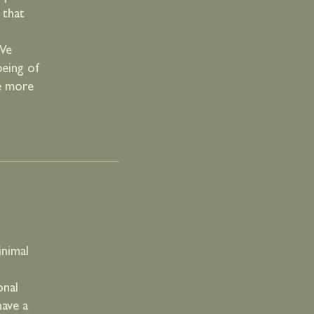
 that
 We
being of
re more
inimal
onal
have a