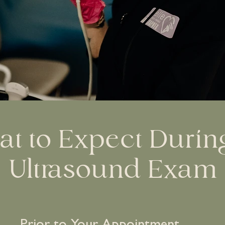
t to Expect Durin
Ultrasound Exam