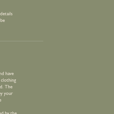
details
 be
nd have
 clothing
ed. The
by your
e
ed by the