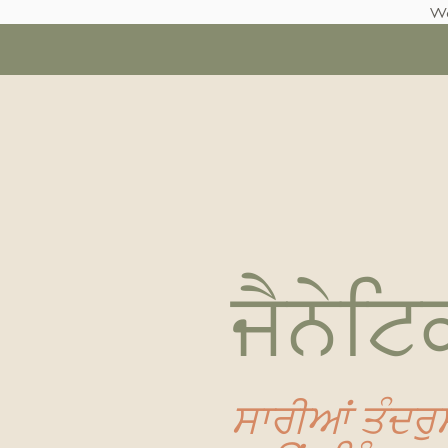
We
ਜੈਨੇਟਿ
ਸਾਰੀਆਂ ਤੰਦਰੁਸ