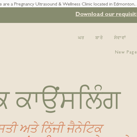
 are a Pregnancy Ultrasound & Wellness Clinic located in Edmonton,
Download our requisit
ਘਰ
ਬਾਰੇ
ਸੇਵਾਵਾਂ
New Pag
ਕ ਕਾਉਂਸਲਿੰਗ
ਤੀ ਅਤੇ ਨਿੱਜੀ ਜੈਨੇਟਿਕ