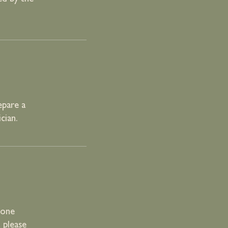
epare a
cian.
pone
 please