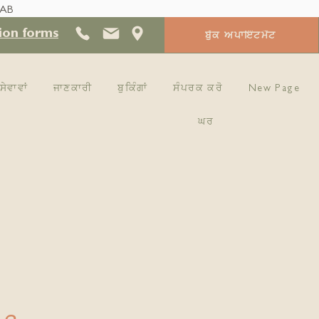
 AB
ion forms
ਬੁੱਕ ਅਪਾਇੰਟਮੈਂਟ
ਸੇਵਾਵਾਂ
ਜਾਣਕਾਰੀ
ਬੁਕਿੰਗਾਂ
ਸੰਪਰਕ ਕਰੋ
New Page
e
ਘਰ