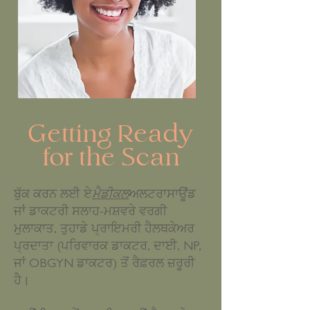
Getting Ready
for the Scan
ਬੁੱਕ ਕਰਨ ਲਈ ਏ
ਮੈਡੀਕਲ
ਅਲਟਰਾਸਾਊਂਡ
ਜਾਂ ਡਾਕਟਰੀ ਸਲਾਹ-ਮਸ਼ਵਰੇ ਵਰਗੀ
ਮੁਲਾਕਾਤ, ਤੁਹਾਡੇ ਪ੍ਰਾਇਮਰੀ ਹੈਲਥਕੇਅਰ
ਪ੍ਰਦਾਤਾ (ਪਰਿਵਾਰਕ ਡਾਕਟਰ, ਦਾਈ, NP,
ਜਾਂ OBGYN ਡਾਕਟਰ) ਤੋਂ ਰੈਫ਼ਰਲ ਜ਼ਰੂਰੀ
ਹੈ।