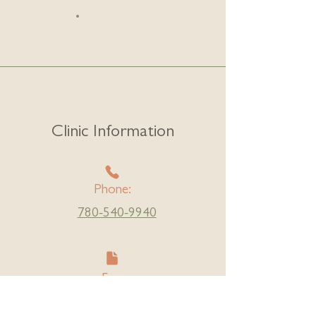
Clinic Information
Phone:
780-540-9940
Fax:
780-540-9939