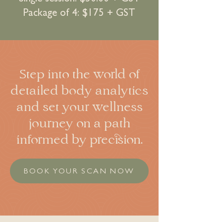
Package of 4: $175 + GST
Step into the world of
detailed body analytics
and set your wellness
journey on a path
informed by precision.
BOOK YOUR SCAN NOW