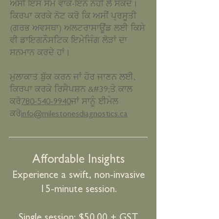
ਅਸੀਂ ਇਸ ਸਮੇਂ ਵਾਕ-ਇਨ ਨਹੀਂ ਲੈ ਸਕਦੇ।
ਕਿਰਪਾ ਕਰਕੇ ਨੋਟ ਕਰੋ ਕਿ ਅਸੀਂ ਪ੍ਰਸੂਤੀ
(ਗਰਭ ਅਵਸਥਾ) ਅਲਟਰਾਸਾਊਂਡ ਲਈ ਕਿਸੇ
ਵੀ ਡਾਇਗਨੌਸਟਿਕ ਇਮੇਜਿੰਗ ਲੋੜਾਂ ਦਾ
ਸਨਮਾਨ ਕਰਦੇ ਹਾਂ।
ਮੁਲਾਕਾਤ ਬੁੱਕ ਕਰਨ ਜਾਂ ਹੋਰ ਜਾਣਨ ਲਈ,
ਕਿਰਪਾ ਕਰਕੇ ਰਿਸੈਪਸ਼ਨ &#39;ਤੇ ਕਾਲ
ਕਰੋ
780-540-9940
ਜਾਂ ਸਾਨੂੰ ਈਮੇਲ
ਕਰੋ
info@milestonesdiagnostics.ca
Affordable Insights
Experience a swift, n
on-invasive
15-minute session.
Single session: $50.00 + GST