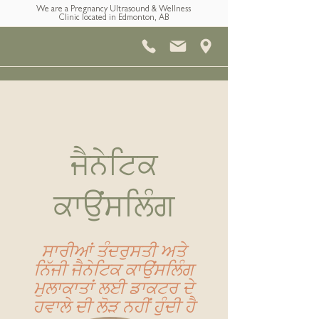
We are a Pregnancy Ultrasound & Wellness
Clinic located in Edmonton, AB
ਜੈਨੇਟਿਕ
ਕਾਉਂਸਲਿੰਗ
ਸਾਰੀਆਂ ਤੰਦਰੁਸਤੀ ਅਤੇ
ਨਿੱਜੀ ਜੈਨੇਟਿਕ ਕਾਉਂਸਲਿੰਗ
ਮੁਲਾਕਾਤਾਂ ਲਈ ਡਾਕਟਰ ਦੇ
ਹਵਾਲੇ ਦੀ ਲੋੜ ਨਹੀਂ ਹੁੰਦੀ ਹੈ