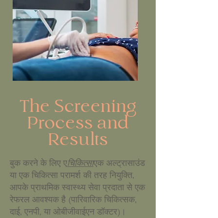
The Screening
Process and
Results
बुक करने के लिए ए
चिकित्सा
एक अल्ट्रासाउंड
या एक चिकित्सा परामर्श की तरह नियुक्ति,
आपके प्राथमिक स्वास्थ्य सेवा प्रदाता से एक
रेफरल आवश्यक है (पारिवारिक चिकित्सक,
दाई, एनपी, या ओबीजीवाईएन डॉक्टर)।