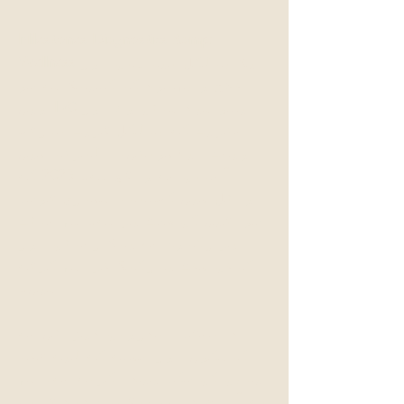
Milestones Diagnostics &amp;
Wellness ایک بالکل نیا طبی اور
فلاح و بہبود کا کلینک ہے جو
یلو ہیڈ ہائی وے اور 170 ویں
اسٹریٹ کے بالکل قریب نارتھ
ویسٹ ایڈمونٹن، البرٹا میں
آسانی سے واقع ہے۔ 2023 کے
اوائل میں کھلنا، ہماری توجہ
خواتین کی صحت پر ہے۔ ہم سائٹ
پر رکاوٹ سے پاک رسائی اور
کافی مفت پارکنگ فراہم کرتے
ہیں۔
دانستہ اندرونی ڈیزائن سے
گاہکوں اور عملے کے لیے شفا
یابی کی جگہ پیدا کرنے سے، ہم
نے آرام دہ موسیقی، جدید ترین