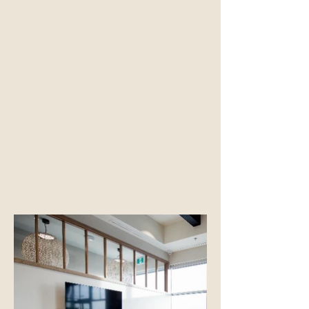
ٹیکنالوجی، کم VOC/گرین
سرٹیفائیڈ فرنیچر، ہوا کے
معیار میں اضافے کے لیے بہتر
وینٹیلیشن، اور خوش آئند جگہ
کے ساتھ ایک سپا جیسا کلینک
بنایا۔ آپ ملاحظہ کریں!
ہمارا کلینک محفوظ ویڈیو
کانفرنس کے باوجود کچھ خدمات
فراہم کرنے کے لیے بھی لیس
ہے۔