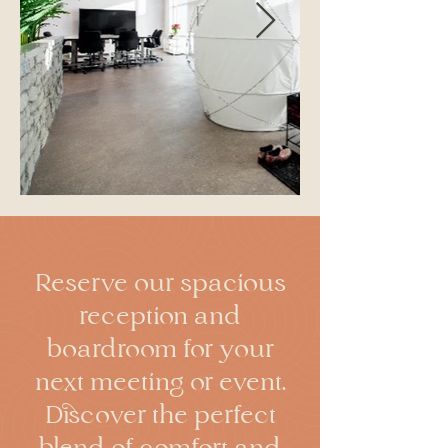
Reserve our spacious
reception and
boardroom for your
next meeting or event.
Discover the perfect