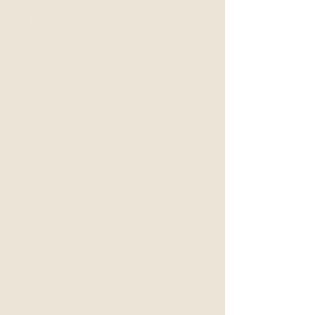
Milestones Diagnostics &amp;
Wellness ایک بالکل نیا طبی اور
فلاح و بہبود کا کلینک ہے جو
یلو ہیڈ ہائی وے اور 170 ویں
اسٹریٹ کے بالکل قریب نارتھ
ویسٹ ایڈمونٹن، البرٹا میں
آسانی سے واقع ہے۔ 2023 کے
اوائل میں کھلنا، ہماری توجہ
خواتین کی صحت پر ہے۔ ہم سائٹ
پر رکاوٹ سے پاک رسائی اور
کافی مفت پارکنگ فراہم کرتے
ہیں۔
دانستہ اندرونی ڈیزائن سے
گاہکوں اور عملے کے لیے شفا
یابی کی جگہ پیدا کرنے سے، ہم
نے آرام دہ موسیقی، جدید ترین