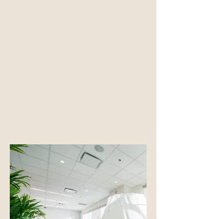
ٹیکنالوجی، کم VOC/گرین
سرٹیفائیڈ فرنیچر، ہوا کے
معیار میں اضافے کے لیے بہتر
وینٹیلیشن، اور خوش آئند جگہ
کے ساتھ ایک سپا جیسا کلینک
بنایا۔ آپ ملاحظہ کریں!
ہمارا کلینک محفوظ ویڈیو
کانفرنس کے باوجود کچھ خدمات
فراہم کرنے کے لیے بھی لیس
ہے۔