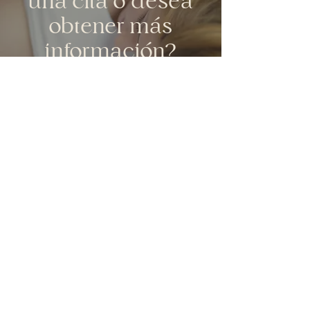
una cita o desea
obtener más
información?
CONTÁCTENOS