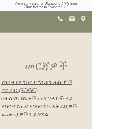
We are a Pregnancy Ultrasound & Wellness
Clinic located in Edmonton, AB
መርጃዎች
የካናዳ የጽንስና የማህፀን ሐኪሞች
ማህበር (SOGC)
በተለያዩ የሴቶች ጤና ጉዳዮች ላይ
ለካናዳ የጤና እንክብካቤ አቅራቢዎች
መመሪያዎችን ይሰጣል