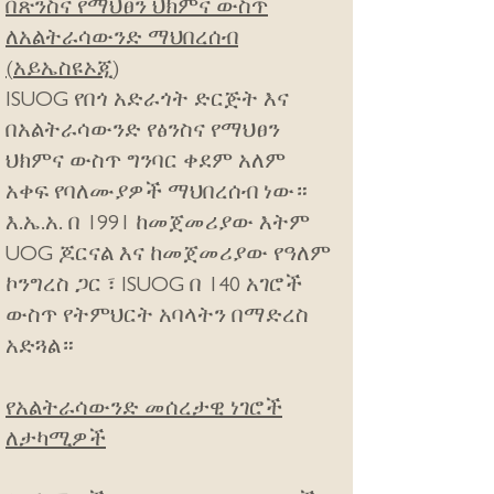
በጽንስና የማህፀን ህክምና ውስጥ
ለአልትራሳውንድ ማህበረሰብ
(አይኤስዩኦጂ
)
ISUOG የበጎ አድራጎት ድርጅት እና
በአልትራሳውንድ የፅንስና የማህፀን
ህክምና ውስጥ ግንባር ቀደም አለም
አቀፍ የባለሙያዎች ማህበረሰብ ነው።
እ.ኤ.አ. በ 1991 ከመጀመሪያው እትም
UOG ጆርናል እና ከመጀመሪያው የዓለም
ኮንግረስ ጋር ፣ ISUOG በ 140 አገሮች
ውስጥ የትምህርት አባላትን በማድረስ
አድጓል።
​የአልትራሳውንድ መሰረታዊ ነገሮች
ለታካሚዎች