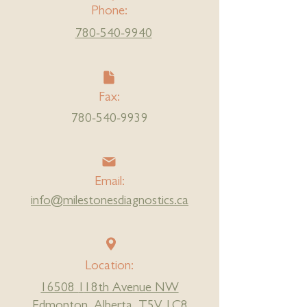
Phone:
780-540-9940
Fax:
780-540-9939
Email:
info@milestonesdiagnostics.ca
Location:
16508
1
18th Avenue NW
Edmonton, Alberta, T5V 1C8