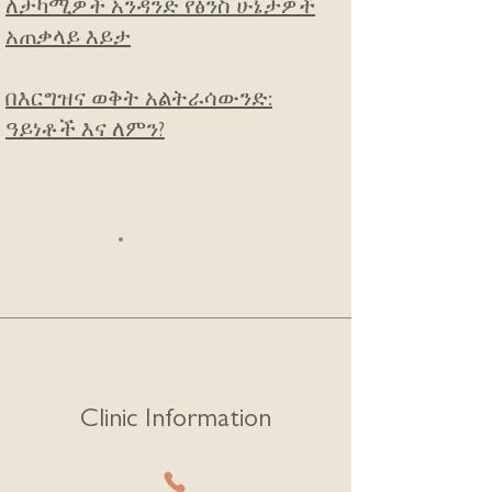
ለታካሚዎች አንዳንድ የፅንስ ሁኔታዎች
አጠቃላይ እይታ
በእርግዝና ወቅት አልትራሳውንድ:
ዓይነቶች እና ለምን?
Clinic Information